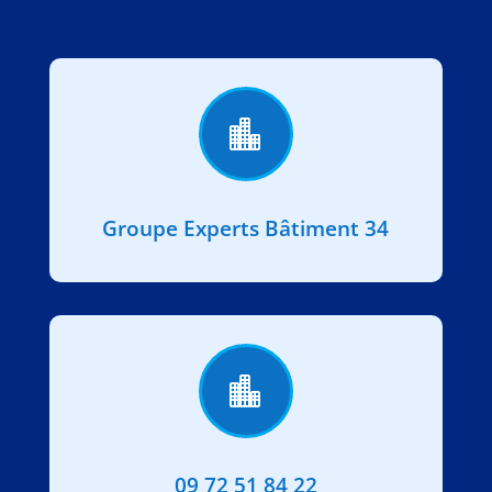

Groupe Experts Bâtiment 34

09 72 51 84 22