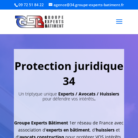
09 72 51 84 22
agence@34.groupe-experts-batiment.fr
Protection juridique
34
Un triptyque unique
Experts / Avocats / Huissiers
pour défendre vos intérêts
.
Groupe Experts Bâtiment
1er réseau de France avec
association d'
experts en bâtiment
, d'
huissiers
et
d'
avocats construction
pour protéger VOS intérêts.