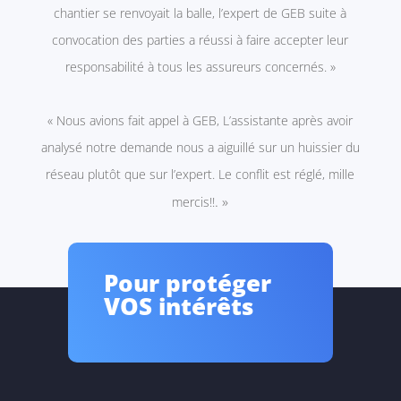
chantier se renvoyait la balle, l’expert de GEB suite à
convocation des parties a réussi à faire accepter leur
responsabilité à tous les assureurs concernés. »
« Nous avions fait appel à GEB, L’assistante après avoir
analysé notre demande nous a aiguillé sur un huissier du
réseau plutôt que sur l’expert. Le conflit est réglé, mille
. »
mercis!!
Pour protéger
VOS intérêts