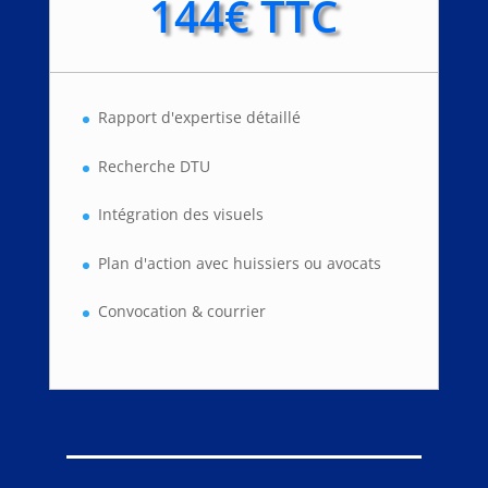
144€ TTC
Rapport d'expertise détaillé
Recherche DTU
Intégration des visuels
Plan d'action avec huissiers ou avocats
Convocation & courrier